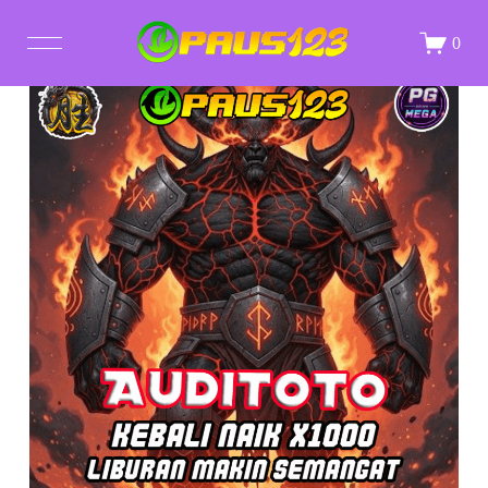
0
STORE
ALL PRINTS
ABOUT